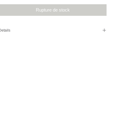
Rupture de stock
Details
Ancien globe de mariée Napoléon III en verre soufflé.
Support en bois noir. Socle,pied et globe d'origine. (vendu sans
les savons).
Dim : l 19 cm, H 42 cm, P 13 cm