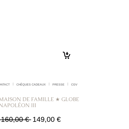
ONTACT
CHÈQUES CADEAUX
PRESSE
CGV
MAISON DE FAMILLE ★ GLOBE
NAPOLÉON III
Prix
Prix
 160,00 € 
149,00 €
original
promotionnel