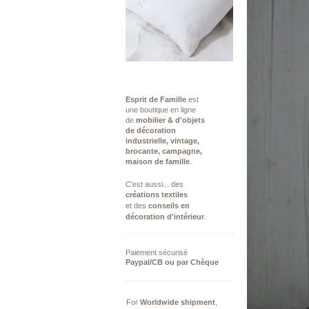
Esprit de Famille
est
une boutique en ligne
de
mobilier & d'objets
de décoration
industrielle,
vintage,
brocante, campagne,
maison de famille
.
C'est aussi...​ des
créations
textiles
et des
conseils ​en
décoration d'intérieur
.
Paiement sécurisé
Paypal/CB ou par Chèque
For
Worldwide
shipment
,