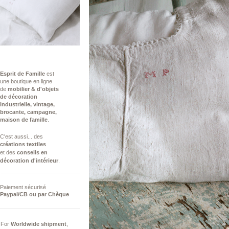
Esprit de Famille
est
une boutique en ligne
de
mobilier & d'objets
de décoration
industrielle,
vintage,
brocante, campagne,
maison de famille
.
C'est aussi...​ des
créations
textiles
et des
conseils ​en
décoration d'intérieur
.
Paiement sécurisé
Paypal/CB ou par Chèque
For
Worldwide
shipment
,