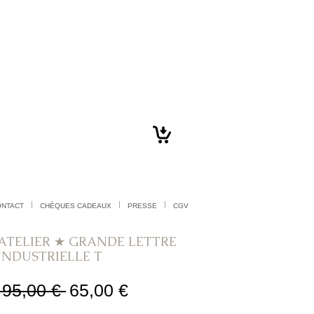
ONTACT
CHÈQUES CADEAUX
PRESSE
CGV
ATELIER ★ GRANDE LETTRE
INDUSTRIELLE T
Prix
Prix
 95,00 € 
65,00 €
original
promotionnel