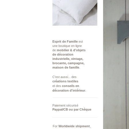
Esprit de Famille
est
une boutique en ligne
de
mobilier & d'objets
de décoration
industrielle,
vintage,
brocante, campagne,
maison de famille
.
C'est aussi...​ des
créations
textiles
et des
conseils ​en
décoration d'intérieur
.
Paiement sécurisé
Paypal/CB ou par Chèque
For
Worldwide
shipment
,