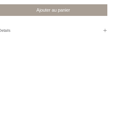
Ajouter au panier
Details
Lettre industrielle R. Lettre d'enseigne de garage. En métal.
Couleur : Gris
Dim : H 75 cm, l env. 72 cm, P 5 cm
Idéal pour apporter une touche industrielle unique dans votre
intérieur.