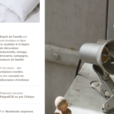
Esprit de Famille
est
une boutique en ligne
de
mobilier & d'objets
de décoration
industrielle,
vintage,
brocante, campagne,
maison de famille
.
C'est aussi...​ des
créations
textiles
et des
conseils ​en
décoration d'intérieur
.
Paiement sécurisé
Paypal/CB ou par Chèque
For
Worldwide
shipment
,