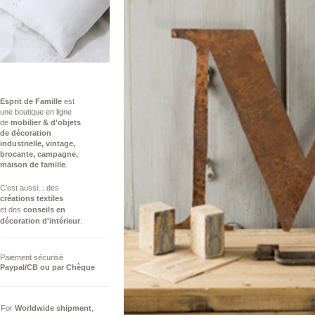
Esprit de Famille
est
une boutique en ligne
de
mobilier & d'objets
de décoration
industrielle,
vintage,
brocante, campagne,
maison de famille
.
C'est aussi...​ des
créations
textiles
et des
conseils ​en
décoration d'intérieur
.
Paiement sécurisé
Paypal/CB ou par Chèque
For
Worldwide
shipment
,