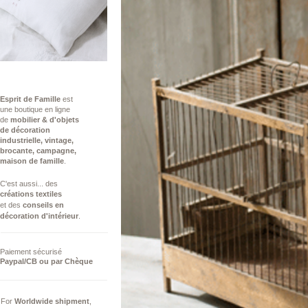
Esprit de Famille
est
une boutique en ligne
de
mobilier & d'objets
de décoration
industrielle,
vintage,
brocante, campagne,
maison de famille
.
C'est aussi...​ des
créations
textiles
et des
conseils ​en
décoration d'intérieur
.
Paiement sécurisé
Paypal/CB ou par Chèque
For
Worldwide
shipment
,