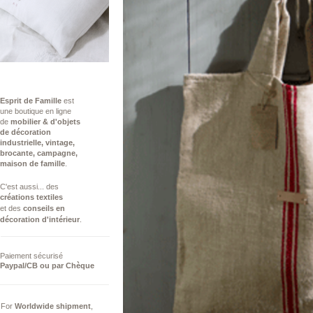
Esprit de Famille
est
une boutique en ligne
de
mobilier & d'objets
de décoration
industrielle,
vintage,
brocante, campagne,
maison de famille
.
C'est aussi...​ des
créations
textiles
et des
conseils ​en
décoration d'intérieur
.
Paiement sécurisé
Paypal/CB ou par Chèque
For
Worldwide
shipment
,